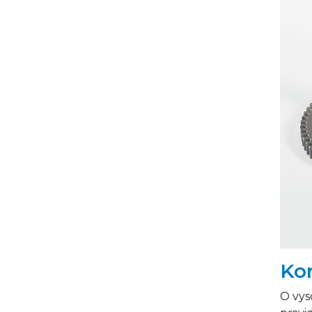
Kon
O vys