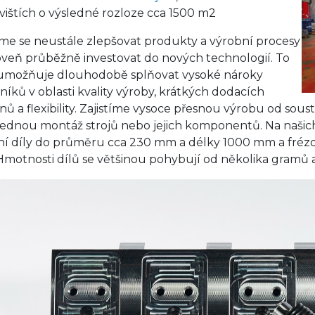
vištích o výsledné rozloze cca 1500 m2
me se neustále zlepšovat produkty a výrobní procesy
oveň průběžně investovat do nových technologií. To
možňuje dlouhodobě splňovat vysoké nároky
níků v oblasti kvality výroby, krátkých dodacích
nů a flexibility. Zajistíme vysoce přesnou výrobu od sous
lednou montáž strojů nebo jejich komponentů. Na našich
ní díly do průměru cca 230 mm a délky 1000 mm a frézov
motnosti dílů se většinou pohybují od několika gramů a