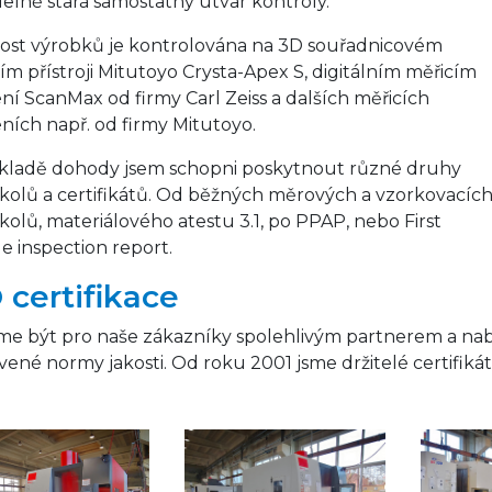
delně stará samostatný útvar kontroly.
ost výrobků je kontrolována na 3D souřadnicovém
ím přístroji Mitutoyo Crysta-Apex S, digitálním měřicím
ení ScanMax od firmy Carl Zeiss a dalších měřicích
eních např. od firmy Mitutoyo.
kladě dohody jsem schopni poskytnout různé druhy
kolů a certifikátů. Od běžných měrových a vzorkovacíc
kolů, materiálového atestu 3.1, po PPAP, nebo First
e inspection report.
 certifikace
e být pro naše zákazníky spolehlivým partnerem a nabíz
vené normy jakosti. Od roku 2001 jsme držitelé certifiká