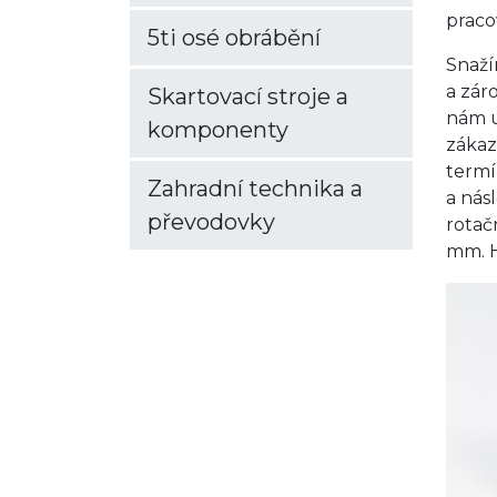
praco
5ti osé obrábění
Snaží
a zár
Skartovací stroje a
nám u
komponenty
zákaz
termí
Zahradní technika a
a nás
převodovky
rotač
mm. H