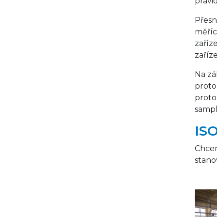
pravi
Přesn
měříc
zaříz
zaříz
Na zá
proto
proto
sampl
ISO
Chcem
stano