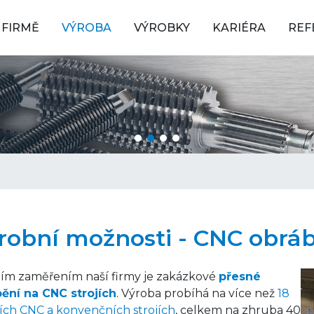
 FIRMĚ
VÝROBA
VÝROBKY
KARIÉRA
REF
robní možnosti - CNC obrá
ím zaměřením naší firmy je zakázkové
přesné
ění na CNC strojích
. Výroba probíhá na více než
18
ích CNC a konvenčních strojích
, celkem na zhruba 40