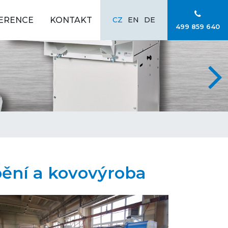
ERENCE
KONTAKT
CZ
EN
DE
499 859 640
bění a kovovýroba