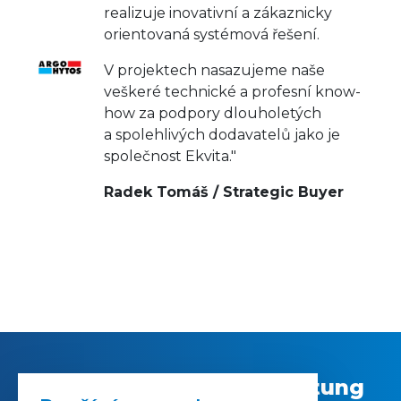
realizuje inovativní a zákaznicky
orientovaná systémová řešení.
V projektech nasazujeme naše
veškeré technické a profesní know-
how za podpory dlouholetých
a spolehlivých dodavatelů jako je
společnost Ekvita."
Radek Tomáš / Strategic Buyer
Hat Sie die CNC Bearbeitung