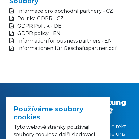
Soubory
Informace pro obchodní partnery - CZ
Politika GDPR - CZ
GDPR Politik - DE
GDPR policy - EN
Information for business partners - EN
Informationen für Geschäftspartner.pdf
Hat Sie die CNC Bearbeitung
Používáme soubory
gefangengenommen?
cookies
Möchten Sie mehr Informationen, oder direkt
Tyto webové stránky používají
ein Preisangebot? Bitte kontaktieren Sie uns
soubory cookies a další sledovací