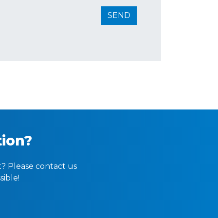
tion?
t? Please contact us
sible!