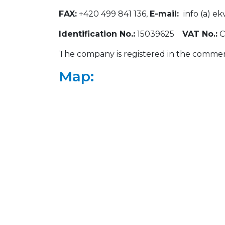
FAX:
+420 499 841 136,
E-mail:
info (a) ek
Identification No.:
15039625
VAT No.:
C
The company is registered in the commerci
Map: