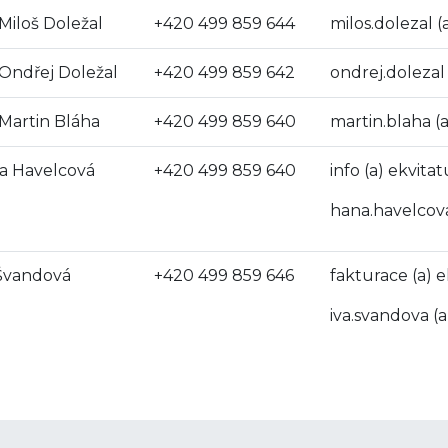
 Miloš Doležal
+420 499 859 644
milos.dolezal (
 Ondřej Doležal
+420 499 859 642
ondrej.dolezal 
 Martin Bláha
+420 499 859 640
martin.blaha (a
a Havelcová
+420 499 859 640
info (a) ekvitat
hana.havelcova
 Švandová
+420 499 859 646
fakturace (a) e
iva.svandova (a