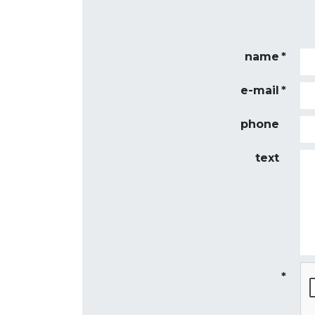
name
e-mail
phone
text